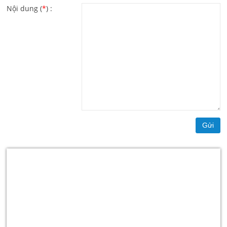
Nội dung (
*
) :