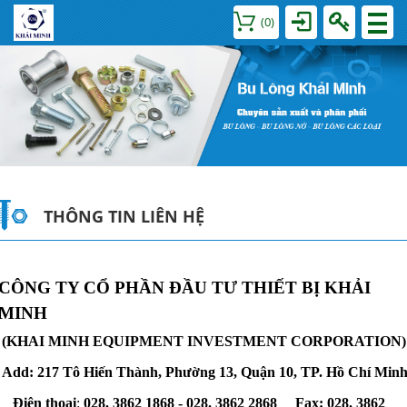
(
0
)
THÔNG TIN LIÊN HỆ
CÔNG TY CỔ PHẦN ĐẦU TƯ THIẾT BỊ KHẢI
MINH
(KHAI MINH EQUIPMENT INVESTMENT CORPORATION)
Add:
217 Tô Hiến Thành, Phường 13, Quận 10, TP. Hồ Chí Min
Điện thoại
:
028. 3862 1868 - 028. 3862 2868
Fax:
028. 3862