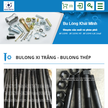
(
0
)
BULONG XI TRẮNG - BULONG THÉP