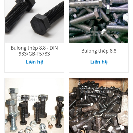
Bulong thép 8.8 - DIN
Bulong thép 8.8
933/GB-T5783
Thêm vào
Thêm vào
Liên hệ
Liên hệ
giỏ
giỏ