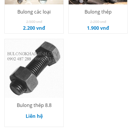
Bulong các loại
Bulong thép
Thêm vào
Thêm vào
2.500 vnđ
2.200 vnđ
2.200 vnđ
1.900 vnđ
giỏ
giỏ
Bulong thép 8.8
Thêm vào
Liên hệ
giỏ