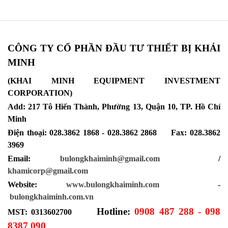
CÔNG TY CỔ PHẦN ĐẦU TƯ THIẾT BỊ KHẢI
MINH
(KHAI MINH EQUIPMENT INVESTMENT
CORPORATION)
Add: 217 Tô Hiến Thành, Phường 13, Quận 10, TP. Hồ Chí
Minh
Điện thoại: 028.3862 1868 - 028.3862 2868 Fax: 028.3862
3969
Email:
bulongkhaiminh@gmail.com
/
khamicorp@gmail.com
Website:
www.bulongkhaiminh.com
-
bulongkhaiminh.com.vn
Hotline:
0908 487 288 - 098
MST: 0313602700
8387 090