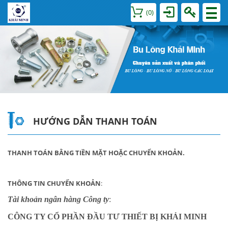
(
0
)
HƯỚNG DẪN THANH TOÁN
THANH TOÁN BẰNG TIỀN MẶT HOẶC CHUYỂN KHOẢN.
THÔNG TIN CHUYỂN KHOẢN
:
Tài khoản ngân hàng Công ty
:
CÔNG TY CỔ PHẦN ĐẦU TƯ THIẾT BỊ KHẢI MINH