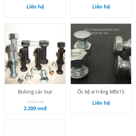
Thêm vào
Thêm vào
Liên hệ
Liên hệ
giỏ
giỏ
Bulong các loại
Ốc kệ xi trắng M8x15
Thêm vào
Thêm vào
2.500 vnđ
Liên hệ
2.200 vnđ
giỏ
giỏ