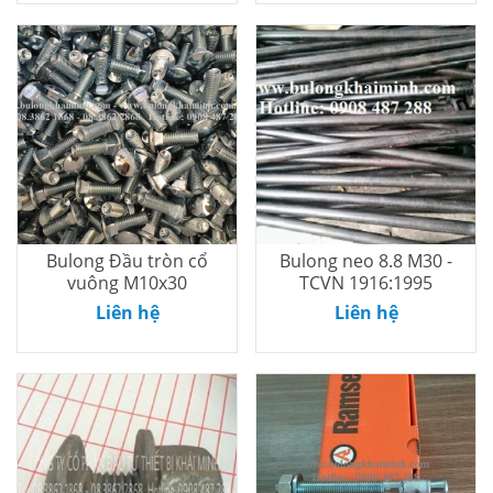
Bulong Đầu tròn cổ
Bulong neo 8.8 M30 -
vuông M10x30
TCVN 1916:1995
Thêm vào
Thêm vào
Liên hệ
Liên hệ
giỏ
giỏ