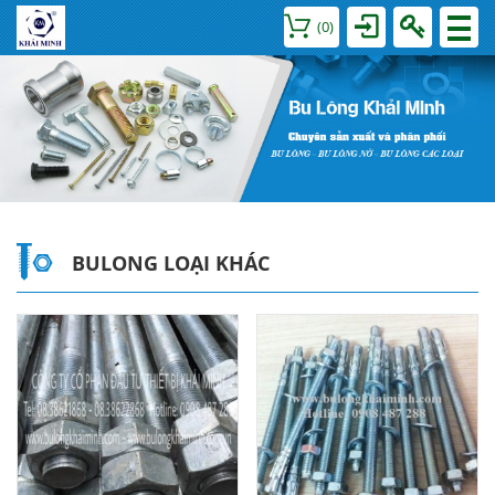
(
0
)
BULONG LOẠI KHÁC