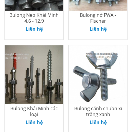
Bulong Neo Khải Minh
Bulong nở FWA -
4.6 - 12.9
Fischer
Thêm vào
Thêm vào
Liên hệ
Liên hệ
giỏ
giỏ
Bulong Khải Minh các
Bulong cánh chuồn xi
loại
trắng xanh
Thêm vào
Thêm vào
Liên hệ
Liên hệ
giỏ
giỏ